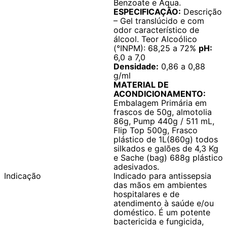
Benzoate e Aqua.
ESPECIFICAÇÃO:
Descrição
– Gel translúcido e com
odor característico de
álcool. Teor Alcoólico
(°INPM): 68,25 a 72%
pH:
6,0 a 7,0
Densidade:
0,86 a 0,88
g/ml
MATERIAL DE
ACONDICIONAMENTO:
Embalagem Primária em
frascos de 50g, almotolia
86g, Pump 440g / 511 mL,
Flip Top 500g, Frasco
plástico de 1L(860g) todos
silkados e galões de 4,3 Kg
e Sache (bag) 688g plástico
adesivados.
Indicação
Indicado para antissepsia
das mãos em ambientes
hospitalares e de
atendimento à saúde e/ou
doméstico. É um potente
bactericida e fungicida,