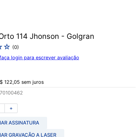
 Orto 114 Jhonson - Golgran
☆
☆
(
0
)
faça login para escrever avaliação
$
122
,
05
sem juros
70100462
＋
NAR ASSINATURA
NAR GRAVAÇÃO A LASER