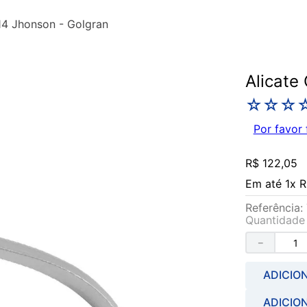
114 Jhonson - Golgran
Alicate
☆
☆
☆
Por favor 
R$
122
,
05
Em até
1
x
R
Referência
:
Quantidade
－
ADICIO
ADICIO