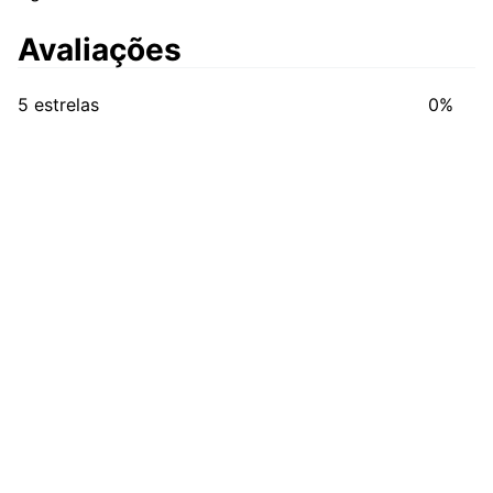
Avaliações
5 estrelas
0%
4 estrelas
0%
3 estrelas
0%
2 estrelas
0%
1 estrela
0%
Por favor faça login para escrever avaliação
Sem avaliações.