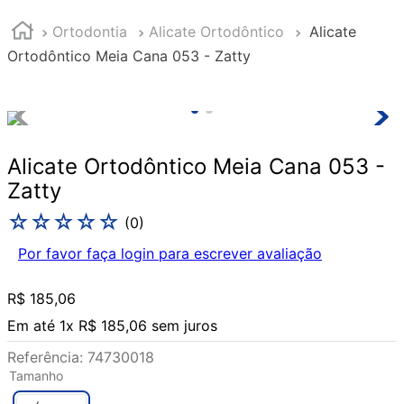
Ortodontia
Alicate Ortodôntico
Alicate
Ortodôntico Meia Cana 053 - Zatty
Alicate Ortodôntico Meia Cana 053 -
Zatty
☆
☆
☆
☆
☆
(
0
)
Por favor faça login para escrever avaliação
R$
185
,
06
Em até
1
x
R$
185
,
06
sem juros
Referência
:
74730018
Tamanho