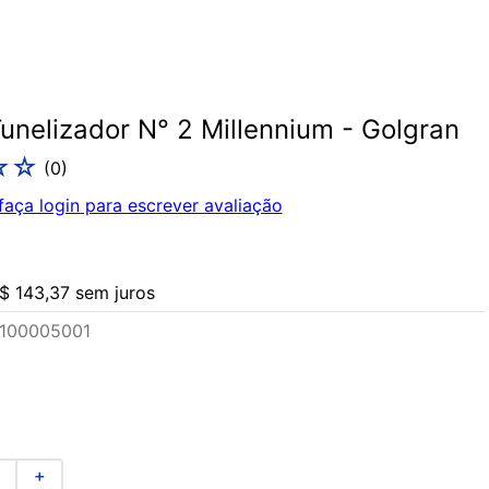
Tunelizador N° 2 Millennium - Golgran
☆
☆
(
0
)
faça login para escrever avaliação
$
143
,
37
sem juros
100005001
＋