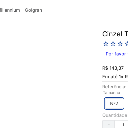
illennium - Golgran
Cinzel 
☆
☆
☆
Por favor 
R$
143
,
37
Em até
1
x
R
Referência
:
Tamanho
Nº2
Quantidade
－