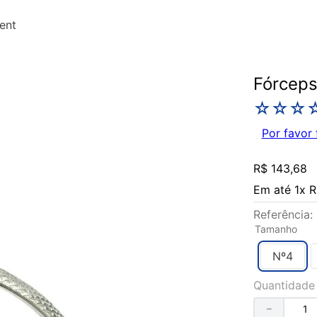
vent
Fórceps 
☆
☆
☆
Por favor 
R$
143
,
68
Em até
1
x
R
Referência
:
Tamanho
Nº4
Quantidade
－