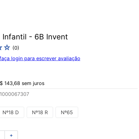
Infantil - 6B Invent
☆
☆
(
0
)
faça login para escrever avaliação
$
143
,
68
sem juros
1000067307
Nº18 D
Nº18 R
Nº65
＋