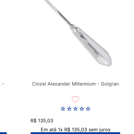
 -
Cinzel Alexander Millennium - Golgran
☆
☆
☆
☆
☆
R$
135
,
03
Em até
1
x
R$
135
,
03
sem juros