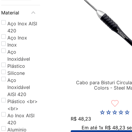
Material
Aço Inox AISI
420
Aço Inox
Inox
Aço
Inoxidável
Plástico
Silicone
Aço
Cabo para Bisturi Circula
Inoxidável
Colors - Steel M
AISI 420
Plástico <br>
<br>
☆
☆
☆
☆
☆
Ao Inox AISI
R$
48
,
23
420
Em até
1
x
R$
48
,
23
se
Aluminio