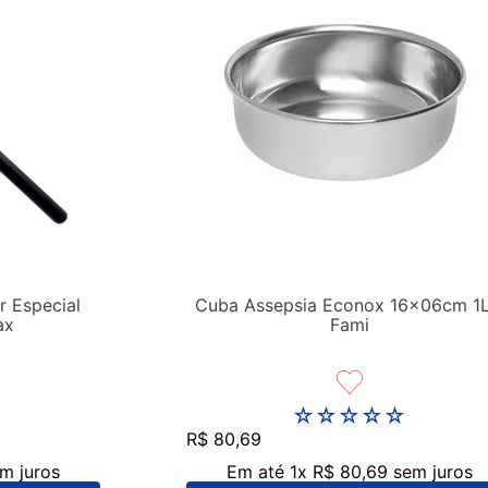
r Especial
Cuba Assepsia Econox 16x06cm 1L
ax
Fami
☆
☆
☆
☆
☆
R$
80
,
69
m juros
Em até
1
x
R$
80
,
69
sem juros