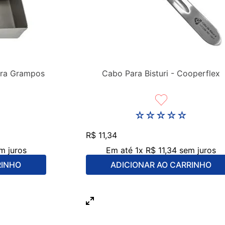
ara Grampos
Cabo Para Bisturi - Cooperflex
☆
☆
☆
☆
☆
R$
11
,
34
m juros
Em até
1
x
R$
11
,
34
sem juros
RINHO
ADICIONAR AO CARRINHO