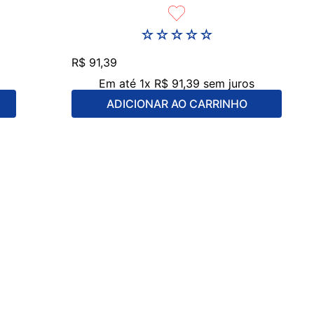
☆
☆
☆
☆
☆
R$
91
,
39
Em até
1
x
R$
91
,
39
sem juros
ADICIONAR AO CARRINHO