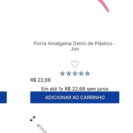
Porta Amalgama Delrin de Plástico -
Jon
☆
☆
☆
☆
☆
R$
22
,
68
Em até
1
x
R$
22
,
68
sem juros
ADICIONAR AO CARRINHO