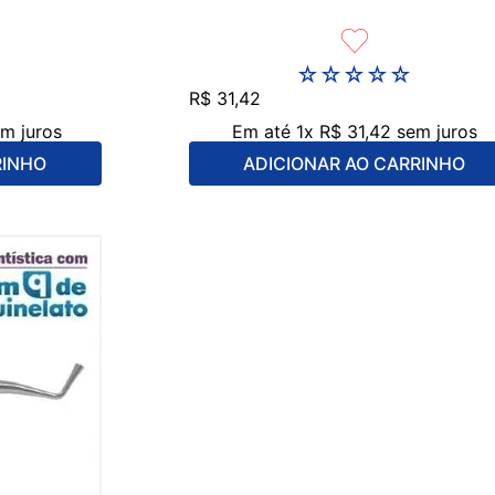
☆
☆
☆
☆
☆
R$
31
,
42
m juros
Em até
1
x
R$
31
,
42
sem juros
RINHO
ADICIONAR AO CARRINHO