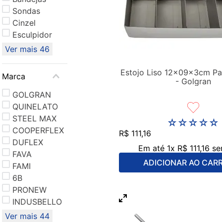
Sondas
Cinzel
Esculpidor
Ver mais 46
Estojo Liso 12x09x3cm P
Marca
- Golgran
GOLGRAN
QUINELATO
STEEL MAX
☆
☆
☆
☆
☆
COOPERFLEX
R$
111
,
16
DUFLEX
Em até
1
x
R$
111
,
16
se
FAVA
ADICIONAR AO CAR
FAMI
6B
PRONEW
INDUSBELLO
Ver mais 44