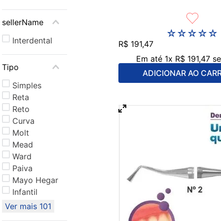
sellerName
☆
☆
☆
☆
☆
Interdental
R$
191
,
47
Em até
1
x
R$
191
,
47
se
Tipo
ADICIONAR AO CAR
Simples
Reta
Reto
Curva
Molt
Mead
Ward
Paiva
Mayo Hegar
Infantil
Ver mais 101